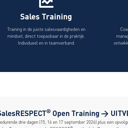
Sales Training
Training in de juiste salesvaardigheden en
Coa
mindset, direct toepasbaar in de praktijk.
manag
Individueel en in teamverband.
ontwikk
®
SalesRESPECT
Open Training > UIT
edurende drie dagen (15, 16 en 17 september 2026) plus een opvol
®