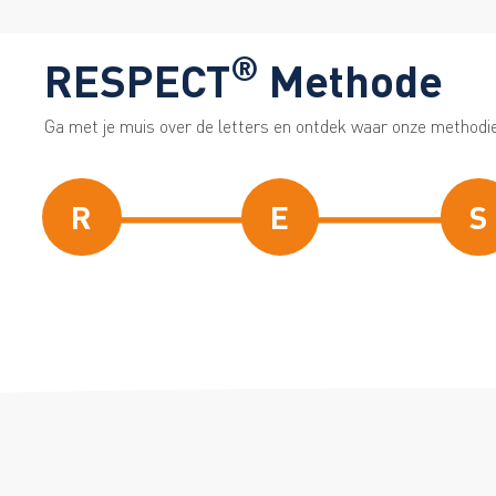
®
RESPECT
Methode
Ga met je muis over de letters en ontdek waar onze methodie
R
E
S