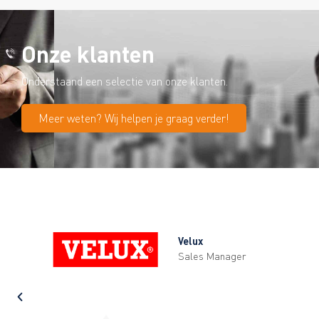
Onze klanten
Onderstaand een selectie van onze klanten.
Meer weten? Wij helpen je graag verder!
Velux
Sales Manager