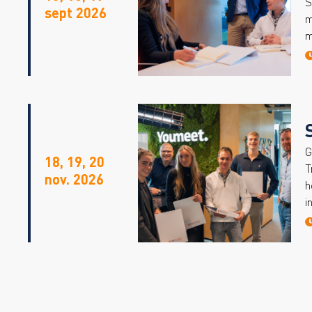
S
sept 2026
m
m
G
18, 19, 20
T
nov.
2026
h
i