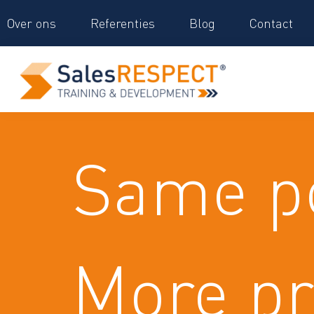
Over ons
Referenties
Blog
Contact
Same p
More pro