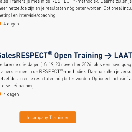
ales Trainers je mee in de RESPECT
-methodiek. Daarna zullen j
eer hetzelfde zijn en je resultaten nóg beter worden. Optioneel inc
eting) en intervisie/coaching.
4 dagen
®
SalesRESPECT
Open Training > LAA
edurende drie dagen (18, 19, 20 november 2026) plus een opvolgda
®
rainers je mee in de RESPECT
-methodiek. Daarna zullen je verk
etzelfde zijn en je resultaten nóg beter worden. Optioneel inclusief
ntervisie/coaching.
4 dagen
Incompany Trainingen