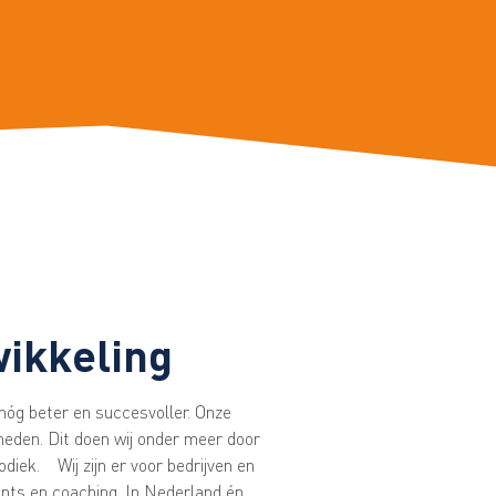
wikkeling
óg beter en succesvoller. Onze
gheden. Dit doen wij onder meer door
odiek.
Wij zijn er voor bedrijven en
ents en coaching. In Nederland én