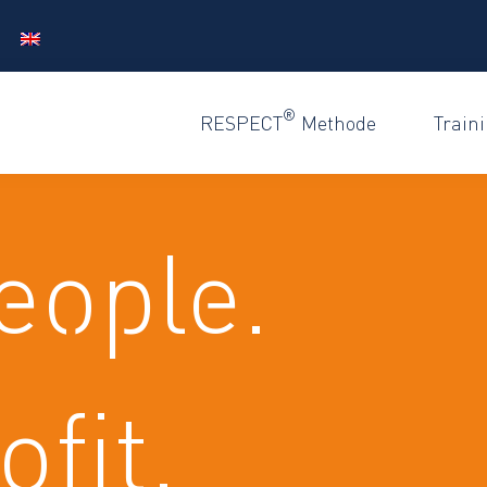
®
RESPECT
Methode
Train
eople.
fit.