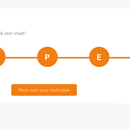
k voor staat!
P
E
Meer over onze methodiek