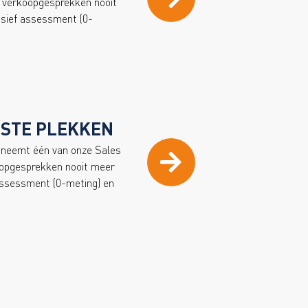
e verkoopgesprekken nooit
lusief assessment (0-
TSTE PLEKKEN
g neemt één van onze Sales
oopgesprekken nooit meer
 assessment (0-meting) en